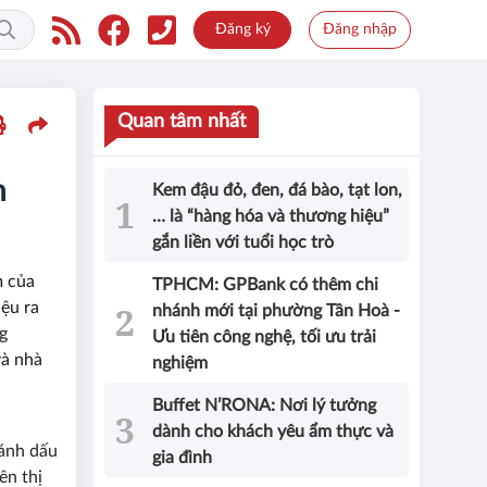
Đăng ký
Đăng nhập
Quan tâm nhất
n
Kem đậu đỏ, đen, đá bào, tạt lon,
… là “hàng hóa và thương hiệu”
gắn liền với tuổi học trò
m của
TPHCM: GPBank có thêm chi
iệu ra
nhánh mới tại phường Tân Hoà -
g
Ưu tiên công nghệ, tối ưu trải
và nhà
nghiệm
Buffet N’RONA: Nơi lý tưởng
dành cho khách yêu ẩm thực và
đánh dấu
gia đình
ên thị