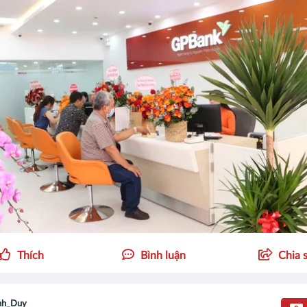
Thích
Bình luận
Chia 
nh_Duy