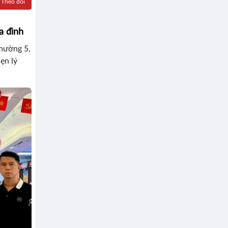
Theo dõi
a đình
Phường 5,
ẹn lý