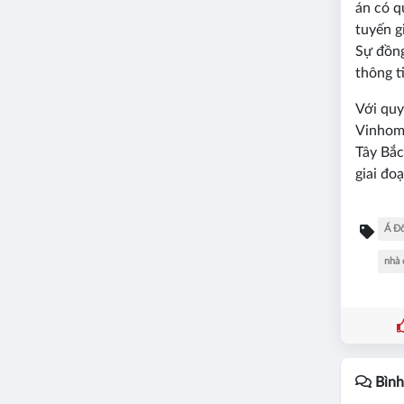
án có q
tuyến g
Sự đồng
thông t
Với quy
Vinhome
Tây Bắc
giai đoạ
Á Đ
nhà 
Bình