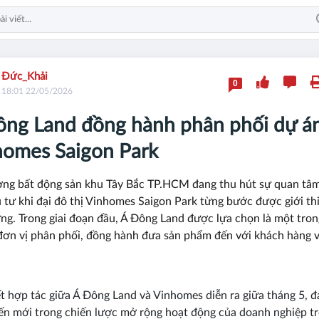
Đức_Khải
0
18:01 22/05/2026
ông Land đồng hành phân phối dự á
homes Saigon Park
ờng bất động sản khu Tây Bắc TP.HCM đang thu hút sự quan tâ
u tư khi đại đô thị Vinhomes Saigon Park từng bước được giới th
ờng. Trong giai đoạn đầu, Á Đông Land được lựa chọn là một tron
ơn vị phân phối, đồng hành đưa sản phẩm đến với khách hàng 
ết hợp tác giữa Á Đông Land và Vinhomes diễn ra giữa tháng 5, 
ến mới trong chiến lược mở rộng hoạt động của doanh nghiệp tr