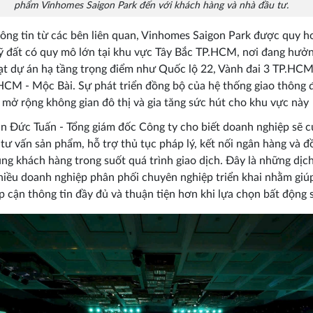
phẩm Vinhomes Saigon Park đến với khách hàng và nhà đầu tư.
ông tin từ các bên liên quan, Vinhomes Saigon Park được quy h
ỹ đất có quy mô lớn tại khu vực Tây Bắc TP.HCM, nơi đang hưởn
ạt dự án hạ tầng trọng điểm như Quốc lộ 22, Vành đai 3 TP.HCM
HCM - Mộc Bài. Sự phát triển đồng bộ của hệ thống giao thông 
 mở rộng không gian đô thị và gia tăng sức hút cho khu vực này
n Đức Tuấn - Tổng giám đốc Công ty cho biết doanh nghiệp sẽ 
 tư vấn sản phẩm, hỗ trợ thủ tục pháp lý, kết nối ngân hàng và đ
ng khách hàng trong suốt quá trình giao dịch. Đây là những dịc
iều doanh nghiệp phân phối chuyên nghiệp triển khai nhằm giú
p cận thông tin đầy đủ và thuận tiện hơn khi lựa chọn bất động 