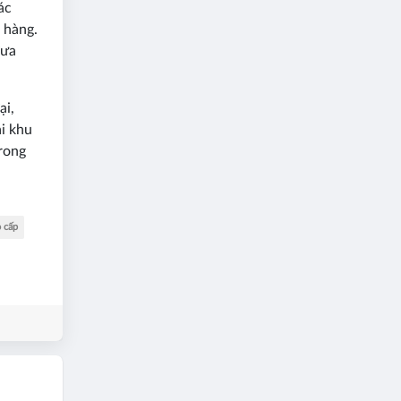
ác
 hàng.
đưa
ại,
i khu
rong
o cấp