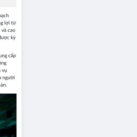
oạch
g lợi từ
 và cao
được kỳ
cung cấp
ồng
h vụ
p người
sản.