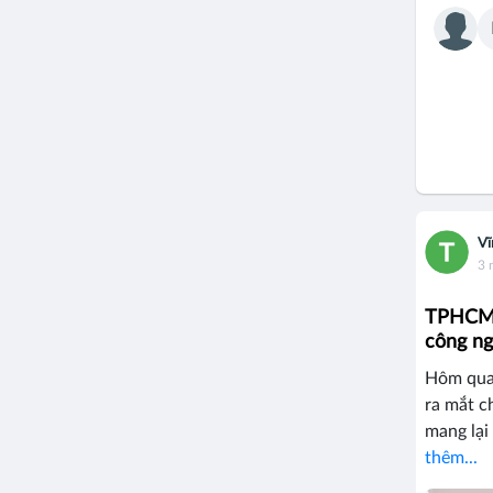
Vĩ
3 
TPHCM: 
công ng
Hôm qua
ra mắt c
mang lại
thêm...