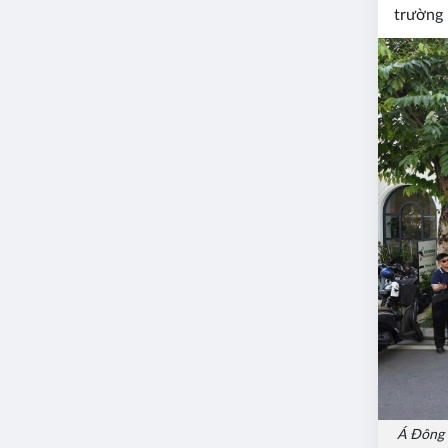
trường 
Á Đông 