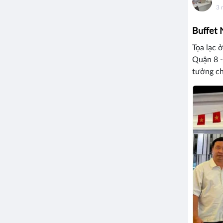
3 
Buffet 
Tọa lạc 
Quận 8 -
tưởng ch