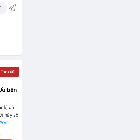
Theo dõi
Ưu tiên
nk) đã
i này sẽ
Xem