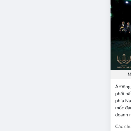
L
Á Đông 
phối bấ
phía Na
mốc đán
doanh n
Các chu