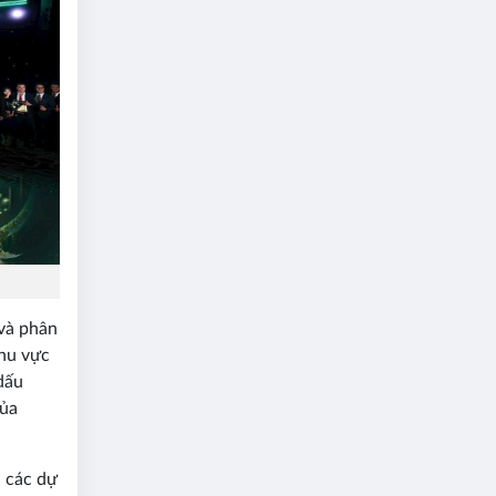
 và phân
khu vực
dấu
của
, các dự