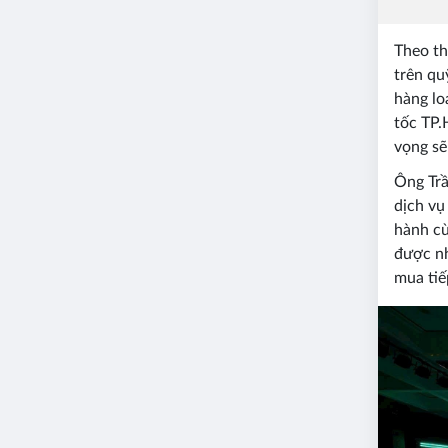
Theo th
trên qu
hàng lo
tốc TP.
vọng sẽ
Ông Trầ
dịch vụ
hành cù
được nh
mua tiế