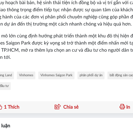
uy hoạch bài bản, hệ sinh thái tiện ích đồng bộ và vị trí gắn với c
iao thông trọng điểm tiếp tục nhận được sự quan tâm của khách
 hành của các đơn vị phân phối chuyên nghiệp cũng góp phần 
in dự án đến thị trường một cách nhanh chóng và hiệu quả hơn.
 mô lớn cùng định hướng phát triển thành một khu đô thị hiện đ
s Saigon Park được kỳ vọng sẽ trở thành một điểm nhấn mới tạ
 TP.HCM, mở ra thêm lựa chọn an cư và đầu tư cho người dân t
n tới.
ông Land
Vinhomes
Vinhomes Saigon Park
phân phối dự án
bất động sản ca
đầu tư
1
Thích
Chia sẻ
In
 luận