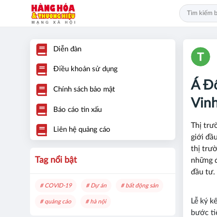
Diễn đàn
Điều khoản sử dụng
Á Đ
Chính sách bảo mật
Vin
Báo cáo tin xấu
Thị trư
Liên hệ quảng cáo
giới đầ
thị trư
Tag nổi bật
những đ
đầu tư.
# COVID-19
# Dự án
# bất động sản
Lễ ký k
# quảng cáo
# hà nội
bước ti