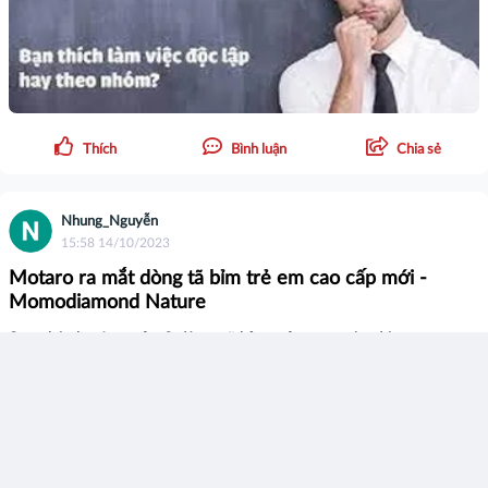
Thích
Bình luận
Chia sẻ
Nhung_Nguyễn
15:58 14/10/2023
Motaro ra mắt dòng tã bỉm trẻ em cao cấp mới -
Momodiamond Nature
Sau thành công của 3 dòng tã bỉm trẻ em trước đó
(Momotaro, Momodiamond, Momodiamond Luxury), Công ty
Cổ phần Thương mại và Xuất nhập khẩu Motaro Việt Nam
tiếp tục cho ra mắt sản phẩm tã bỉm trẻ em cao cấp mới -
Momodiamond Nature.
Xem thêm...