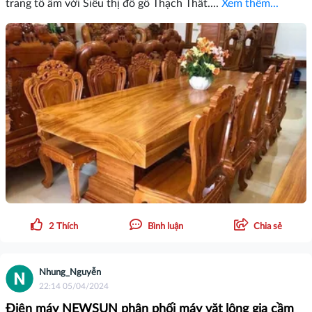
trang tổ ấm với Siêu thị đồ gỗ Thạch Thất....
Xem thêm...
2
Thích
Bình luận
Chia sẻ
Nhung_Nguyễn
22:14 05/04/2024
Điện máy NEWSUN phân phối máy vặt lông gia cầm